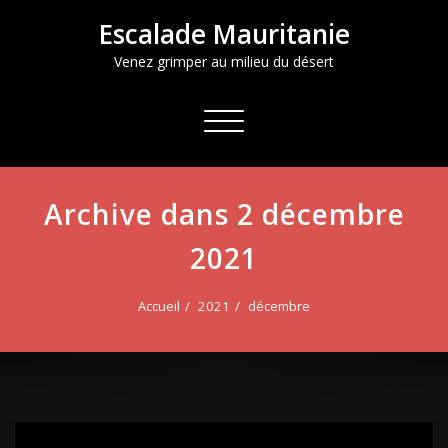
Aller
Escalade Mauritanie
au
contenu
Venez grimper au milieu du désert
Afficher/masquer
la
navigation
Archive dans 2 décembre
2021
Accueil
2021
décembre